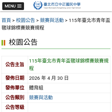
跳
MENU
至
主
首頁
>
校園公告
>
競賽與活動
>
115年臺北市青年盃
要
毽球錦標賽競賽規程
內
容
校園公告
區
115年臺北市青年盃毽球錦標賽競賽規
公告主旨
程
發佈日期
2026 年 4 月 30 日
發佈單位
體育組
公告類別
競賽與活動
公告等級