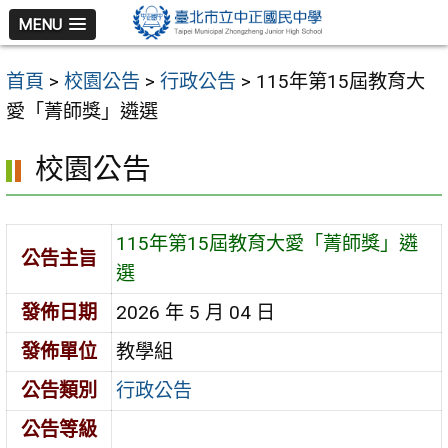
跳
MENU
至
主
首頁
>
校園公告
>
行政公告
>
115年第15屆教育大
要
愛「菁師獎」遴選
內
容
校園公告
區
115年第15屆教育大愛「菁師獎」遴
公告主旨
選
發佈日期
2026 年 5 月 04 日
發佈單位
教學組
公告類別
行政公告
公告等級