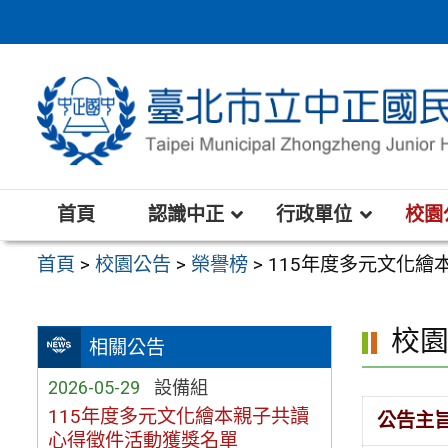
跳
至
主
要
內
容
區
首頁
認識中正
行政單位
校園
首頁
>
校園公告
>
榮譽榜
>
115年度多元文化
校
相關公告
2026-05-29
設備組
115年度多元文化繪本親子共讀
公告主
心得徵件活動獲獎名單