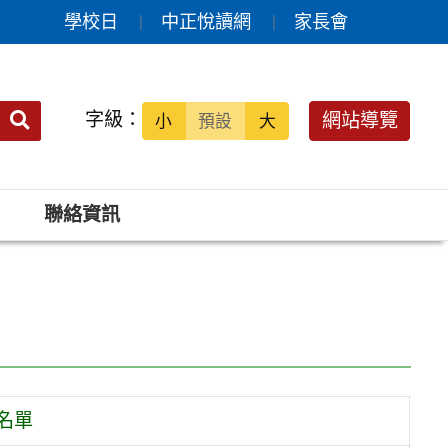
學校日
中正悅讀網
家長會
送出
字級：
網站導覽
小
預設
大
搜
尋：
聯絡資訊
名單