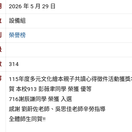
期
2026 年 5 月 29 日
位
設備組
別
榮譽榜
級
數
314
容
115年度多元文化繪本親子共讀心得徵件活動獲獎
賀 本校913 彭薇聿同學 榮獲 優等
716謝辰謙同學 榮獲 入選
感謝 劉蔚佐老師、吳思佳老師辛勞指導
全體師生同賀!!