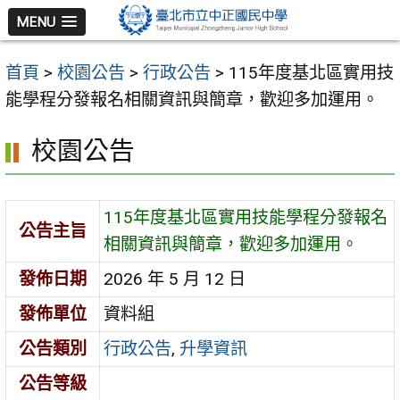
跳
MENU
至
主
首頁
>
校園公告
>
行政公告
>
115年度基北區實用技
要
能學程分發報名相關資訊與簡章，歡迎多加運用。
內
容
校園公告
區
115年度基北區實用技能學程分發報名
公告主旨
相關資訊與簡章，歡迎多加運用。
發佈日期
2026 年 5 月 12 日
發佈單位
資料組
公告類別
行政公告
,
升學資訊
公告等級