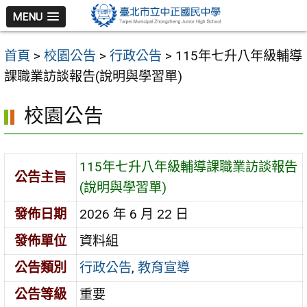
跳
MENU
至
主
首頁
>
校園公告
>
行政公告
>
115年七升八年級輔導
要
課職業訪談報告(說明與學習單)
內
容
校園公告
區
115年七升八年級輔導課職業訪談報告
公告主旨
(說明與學習單)
發佈日期
2026 年 6 月 22 日
發佈單位
資料組
公告類別
行政公告
,
教育宣導
公告等級
重要