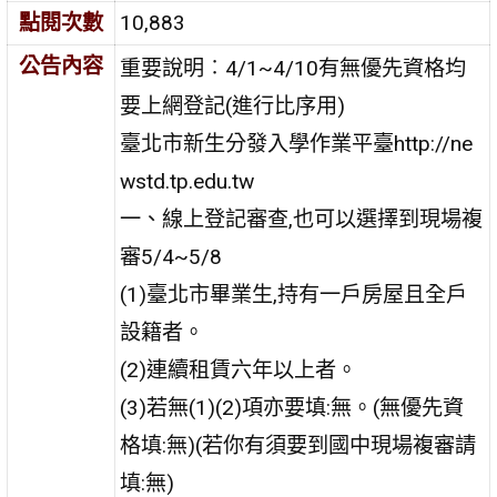
點閱次數
10,883
公告內容
重要說明︰4/1~4/10有無優先資格均
要上網登記(進行比序用)
臺北市新生分發入學作業平臺http://ne
wstd.tp.edu.tw
一、線上登記審查,也可以選擇到現場複
審5/4~5/8
(1)臺北市畢業生,持有一戶房屋且全戶
設籍者。
(2)連續租賃六年以上者。
(3)若無(1)(2)項亦要填:無。(無優先資
格填:無)(若你有須要到國中現場複審請
填:無)