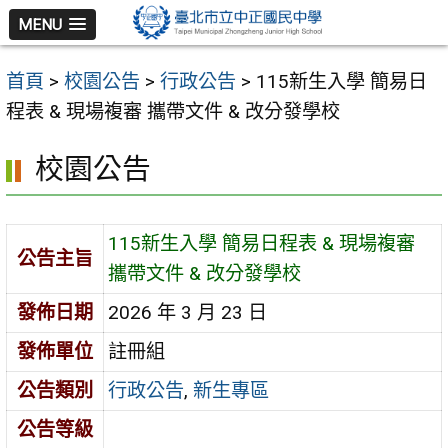
跳
MENU
至
主
首頁
>
校園公告
>
行政公告
>
115新生入學 簡易日
要
程表 & 現場複審 攜帶文件 & 改分發學校
內
容
校園公告
區
115新生入學 簡易日程表 & 現場複審
公告主旨
攜帶文件 & 改分發學校
發佈日期
2026 年 3 月 23 日
發佈單位
註冊組
公告類別
行政公告
,
新生專區
公告等級