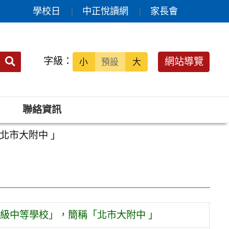
學校日
中正悅讀網
家長會
送出
字級：
網站導覽
小
預設
大
搜
尋：
聯絡資訊
北市大附中 」
高級中等學校」，簡稱「北市大附中 」