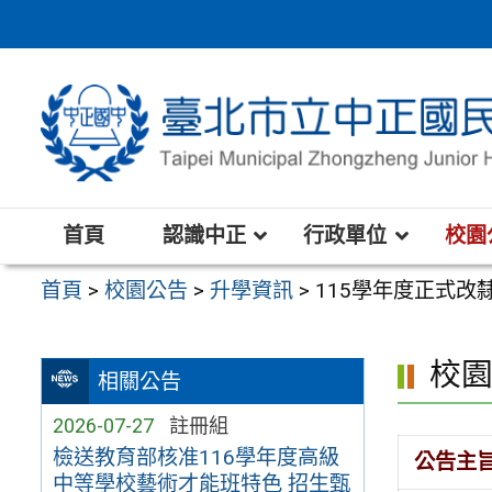
跳
至
主
要
內
容
區
首頁
認識中正
行政單位
校園
首頁
>
校園公告
>
升學資訊
>
115學年度正式改
校
相關公告
2026-07-27
註冊組
檢送教育部核准116學年度高級
公告主
中等學校藝術才能班特色 招生甄