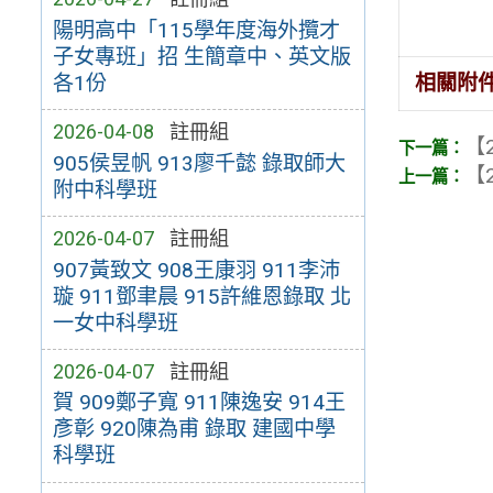
陽明高中「115學年度海外攬才
子女專班」招 生簡章中、英文版
各1份
相關附
2026-04-08
註冊組
【2
905侯昱帆 913廖千懿 錄取師大
【2
附中科學班
2026-04-07
註冊組
907黃致文 908王康羽 911李沛
璇 911鄧聿晨 915許維恩錄取 北
一女中科學班
2026-04-07
註冊組
賀 909鄭子寬 911陳逸安 914王
彥彰 920陳為甫 錄取 建國中學
科學班