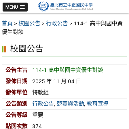
跳
MENU
至
主
首頁
>
校園公告
>
行政公告
>
114-1 高中與國中資
要
優生對談
內
容
校園公告
區
公告主旨
114-1 高中與國中資優生對談
發佈日期
2025 年 11 月 04 日
發佈單位
特教組
公告類別
行政公告
,
競賽與活動
,
教育宣導
公告等級
重要
點閱次數
374