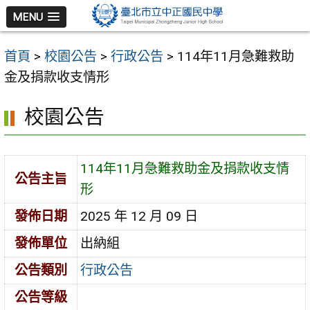
跳
MENU
至
主
首頁
>
校園公告
>
行政公告
>
114年11月急難救助
要
金及捐款收支情形
內
容
校園公告
區
114年11月急難救助金及捐款收支情
公告主旨
形
發佈日期
2025 年 12 月 09 日
發佈單位
出納組
公告類別
行政公告
公告等級