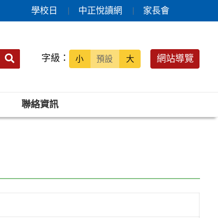
學校日
中正悅讀網
家長會
送出
字級：
網站導覽
小
預設
大
搜
尋：
聯絡資訊