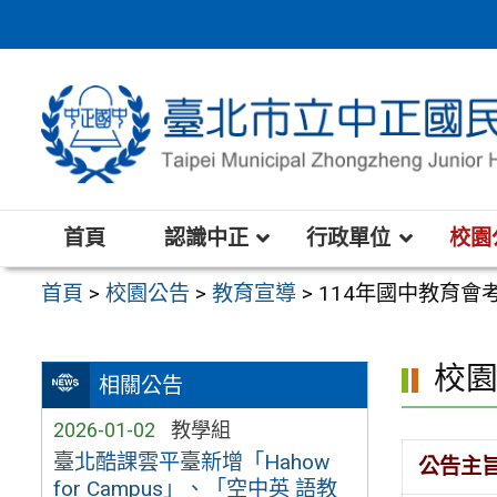
跳
至
主
要
內
容
區
首頁
認識中正
行政單位
校園
首頁
>
校園公告
>
教育宣導
>
114年國中教育
校
相關公告
2026-01-02
教學組
臺北酷課雲平臺新增「Hahow
公告主
for Campus」、「空中英 語教