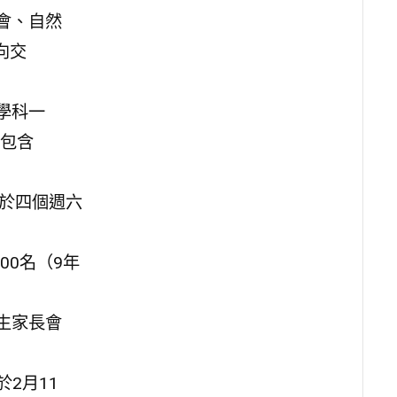
會、自然
向交
學科一
包含
，於四個週六
00名（9年
生家長會
2月11