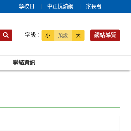
學校日
中正悅讀網
家長會
送出
字級：
網站導覽
小
預設
大
搜
尋：
聯絡資訊