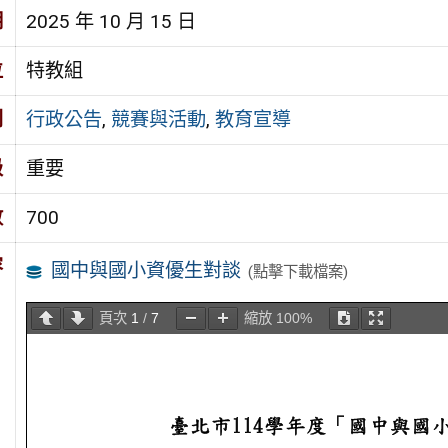
期
2025 年 10 月 15 日
位
特教組
別
行政公告
,
競賽與活動
,
教育宣導
級
重要
數
700
容
國中與國小資優生對談
(點擊下載檔案)
頁次
1
/
7
縮放
100%