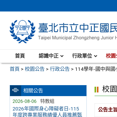
跳
至
主
要
內
容
區
首頁
認識中正
行政單位
校園
首頁
>
校園公告
>
行政公告
>
114學年-國中與
校
相關公告
2026-08-06
特教組
2026年國際身心障礙者日-115
公告主
年度跨專業服務績優人員推薦甄