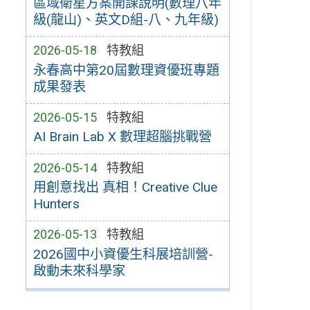
區域衛星方案開課說明(數理八年
級(龍山)、英文D組-八、九年級)
2026-05-18
特教組
永春高中第20屆數理資優班專題
成果發表
2026-05-15
特教組
AI Brain Lab X 數理超腦挑戰營
2026-05-14
特教組
用創意找出 真相！Creative Clue
Hunters
2026-05-13
特教組
2026國中小資優生科展培訓營-
啟動未來科學家