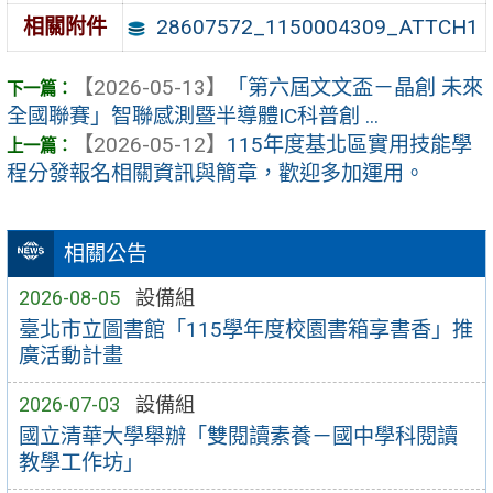
28607572_1150004309_ATTCH1
相關附件
【2026-05-13】
「第六屆文文盃－晶創 未來
全國聯賽」智聯感測暨半導體IC科普創 ...
【2026-05-12】
115年度基北區實用技能學
程分發報名相關資訊與簡章，歡迎多加運用。
相關公告
2026-08-05
設備組
臺北市立圖書館「115學年度校園書箱享書香」推
廣活動計畫
2026-07-03
設備組
國立清華大學舉辦「雙閱讀素養－國中學科閱讀
教學工作坊」