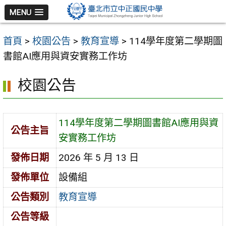
跳
MENU
至
主
首頁
>
校園公告
>
教育宣導
>
114學年度第二學期圖
要
書館AI應用與資安實務工作坊
內
容
校園公告
區
114學年度第二學期圖書館AI應用與資
公告主旨
安實務工作坊
發佈日期
2026 年 5 月 13 日
發佈單位
設備組
公告類別
教育宣導
公告等級