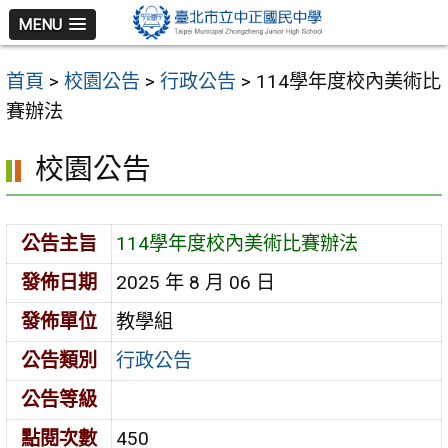
跳
MENU
至
主
首頁
>
校園公告
>
行政公告
>
114學年度校內美術比
要
賽辦法
內
容
校園公告
區
公告主旨
114學年度校內美術比賽辦法
發佈日期
2025 年 8 月 06 日
發佈單位
教學組
公告類別
行政公告
公告等級
點閱次數
450