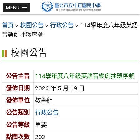
跳
MENU
至
主
首頁
>
校園公告
>
行政公告
>
114學年度八年級英語
要
音樂劇抽籤序號
內
容
校園公告
區
公告主旨
114學年度八年級英語音樂劇抽籤序號
發佈日期
2026 年 5 月 19 日
發佈單位
教學組
公告類別
行政公告
公告等級
重要
點閱次數
203