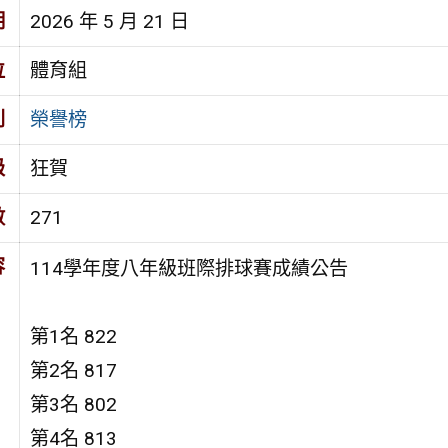
期
2026 年 5 月 21 日
位
體育組
別
榮譽榜
級
狂賀
數
271
容
114學年度八年級班際排球賽成績公告
第1名 822
第2名 817
第3名 802
第4名 813