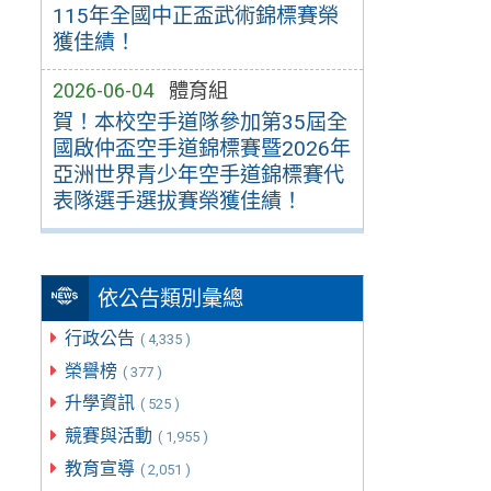
115年全國中正盃武術錦標賽榮
獲佳績！
2026-06-04
體育組
賀！本校空手道隊參加第35屆全
國啟仲盃空手道錦標賽暨2026年
亞洲世界青少年空手道錦標賽代
表隊選手選拔賽榮獲佳績！
依公告類別彙總
行政公告
( 4,335 )
榮譽榜
( 377 )
升學資訊
( 525 )
競賽與活動
( 1,955 )
教育宣導
( 2,051 )