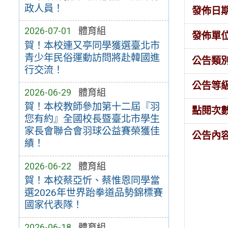
政人員！
發佈日
2026-07-01
體育組
發佈單
賀！本校連又亭同學獲選臺北市
青少年民俗運動訪問將赴韓國進
公告類
行交流！
公告等
2026-06-29
體育組
賀！本校教師參加第十二屆『羽
點閱次
您有約』全國校長暨臺北市學生
家長會聯合會羽球公益賽榮獲佳
公告內
績！
2026-06-22
體育組
賀！本校蔡亞忻、蔡惟恩同學當
選2026年世界跆拳道品勢錦標賽
國家代表隊！
2026-06-18
體育組