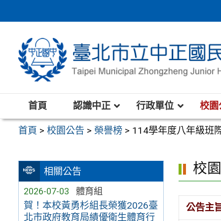
跳
至
主
要
內
容
區
首頁
認識中正
行政單位
校園
首頁
>
校園公告
>
榮譽榜
>
114學年度八年級班
校
相關公告
2026-07-03
體育組
賀！本校黃勇杉組長榮獲2026臺
公告主
北市政府教育局績優衛生體育行