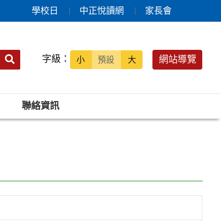
學校日
中正悅讀網
家長會
送出
字級：
網站導覽
小
預設
大
搜
尋：
聯絡資訊