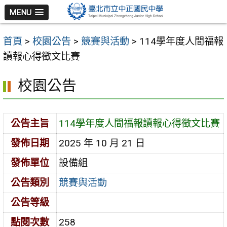
跳
MENU
至
主
首頁
>
校園公告
>
競賽與活動
>
114學年度人間福報
要
讀報心得徵文比賽
內
容
校園公告
區
公告主旨
114學年度人間福報讀報心得徵文比賽
發佈日期
2025 年 10 月 21 日
發佈單位
設備組
公告類別
競賽與活動
公告等級
點閱次數
258