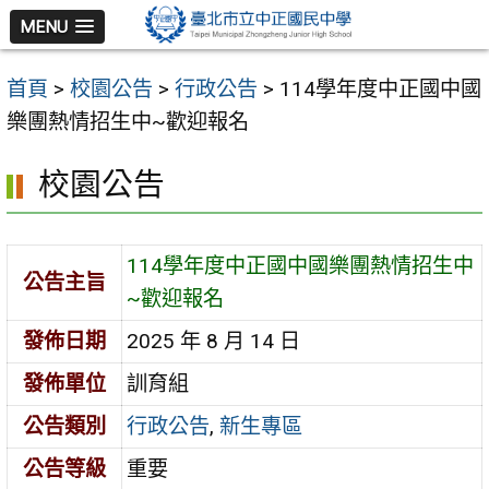
跳
MENU
至
主
首頁
>
校園公告
>
行政公告
>
114學年度中正國中國
要
樂團熱情招生中~歡迎報名
內
容
校園公告
區
114學年度中正國中國樂團熱情招生中
公告主旨
~歡迎報名
發佈日期
2025 年 8 月 14 日
發佈單位
訓育組
公告類別
行政公告
,
新生專區
公告等級
重要