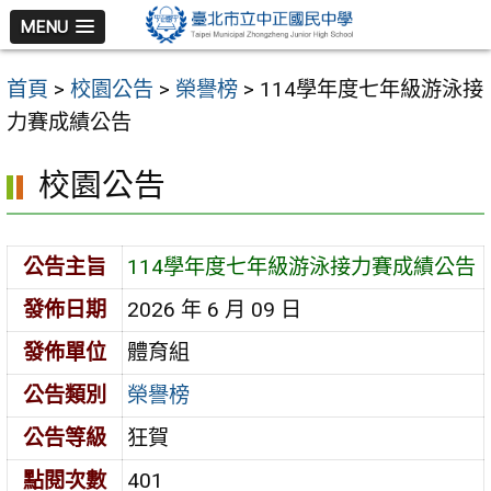
跳
MENU
至
主
首頁
>
校園公告
>
榮譽榜
>
114學年度七年級游泳接
要
力賽成績公告
內
容
校園公告
區
公告主旨
114學年度七年級游泳接力賽成績公告
發佈日期
2026 年 6 月 09 日
發佈單位
體育組
公告類別
榮譽榜
公告等級
狂賀
點閱次數
401