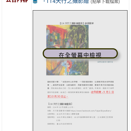
「114天行之攝影繪
(點擊下載檔案)
在全螢幕中檢視