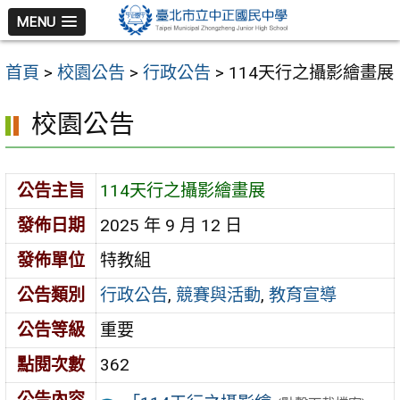
跳
MENU
至
主
首頁
>
校園公告
>
行政公告
>
114天行之攝影繪畫展
要
內
校園公告
容
區
公告主旨
114天行之攝影繪畫展
發佈日期
2025 年 9 月 12 日
發佈單位
特教組
公告類別
行政公告
,
競賽與活動
,
教育宣導
公告等級
重要
點閱次數
362
公告內容