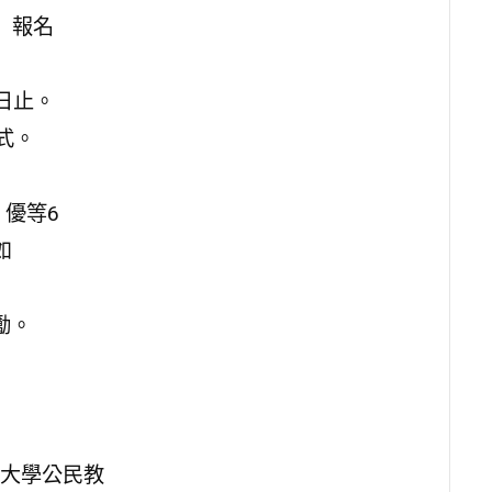
）報名
8日止。
式。
、優等6
如
勵。
大學公民教