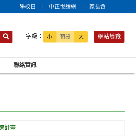
學校日
中正悅讀網
家長會
送出
字級：
網站導覽
小
預設
大
搜
尋：
聯絡資訊
選計畫