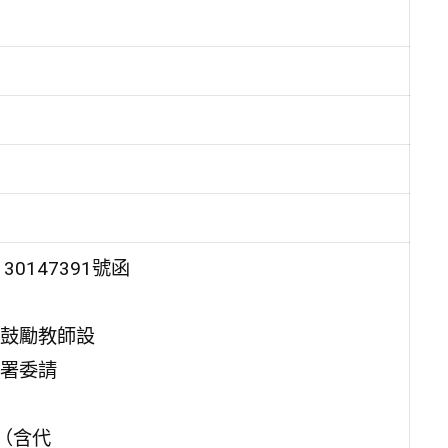
0147391號函
鼓勵教師設
署委請
（含代