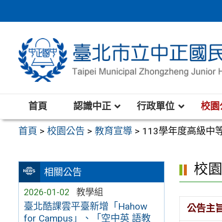
跳
至
主
要
內
容
區
首頁
認識中正
行政單位
校園
首頁
>
校園公告
>
教育宣導
>
113學年度高級
校
相關公告
2026-01-02
教學組
臺北酷課雲平臺新增「Hahow
公告主
for Campus」、「空中英 語教