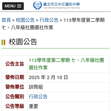
跳
MENU
至
主
首頁
>
校園公告
>
行政公告
>
113學年度第二學期
要
七、八年級社團選社作業
內
容
校園公告
區
113學年度第二學期 七、八年級社團
公告主旨
選社作業
發佈日期
2025 年 2 月 10 日
發佈單位
訓育組
公告類別
行政公告
公告等級
重要