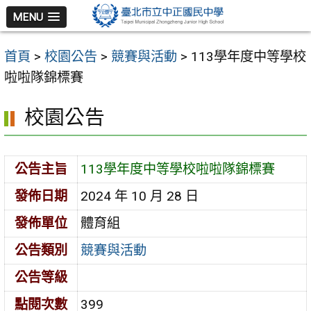
跳
MENU
至
主
首頁
>
校園公告
>
競賽與活動
>
113學年度中等學校
要
啦啦隊錦標賽
內
容
校園公告
區
公告主旨
113學年度中等學校啦啦隊錦標賽
發佈日期
2024 年 10 月 28 日
發佈單位
體育組
公告類別
競賽與活動
公告等級
點閱次數
399