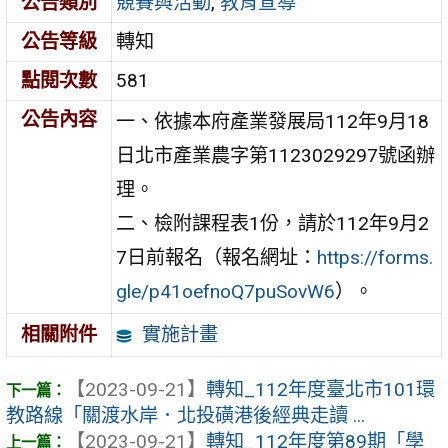
公告類別
競賽與活動
,
教育宣導
公告等級
轉知
點閱次數
581
公告內容
一、依據本府產業發展局112年9月18
日北市產業農字第1123029297號函辦
理。
二、檢附課程表1份，請於112年9月2
7日前報名（報名網址：
https://forms.
gle/p41oefnoQ7puSovW6
）。
實施計畫
相關附件
【2023-09-21】
轉知_112年度臺北市101環
教路線「關渡水岸．北投磺港後經典走讀 ...
【2023-09-21】
轉知_112年度第89期「學