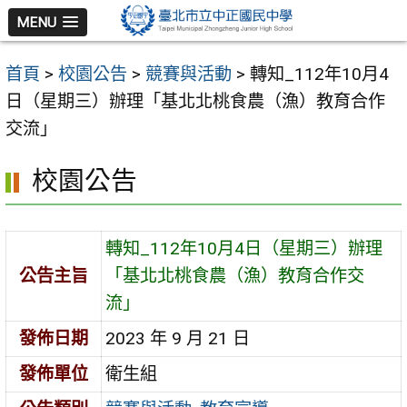
跳
MENU
至
主
首頁
>
校園公告
>
競賽與活動
>
轉知_112年10月4
要
日（星期三）辦理「基北北桃食農（漁）教育合作
內
交流」
容
區
校園公告
轉知_112年10月4日（星期三）辦理
公告主旨
「基北北桃食農（漁）教育合作交
流」
發佈日期
2023 年 9 月 21 日
發佈單位
衛生組