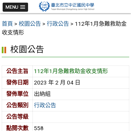
跳
MENU
至
主
首頁
>
校園公告
>
行政公告
>
112年1月急難救助金
要
收支情形
內
容
校園公告
區
公告主旨
112年1月急難救助金收支情形
發佈日期
2023 年 2 月 04 日
發佈單位
出納組
公告類別
行政公告
公告等級
點閱次數
558