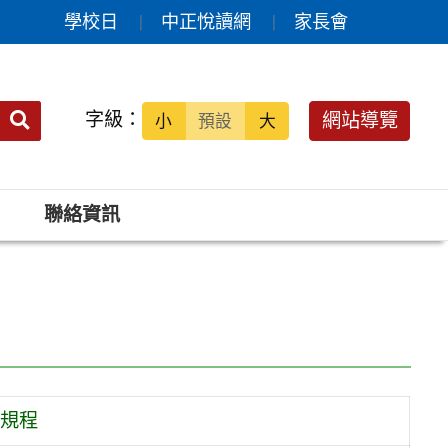
學校日
中正悅讀網
家長會
送出
字級：
網站導覽
小
預設
大
搜
尋：
聯絡資訊
賽規程