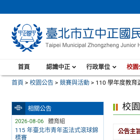
跳
至
主
要
內
容
區
首頁
認識中正
行政單位
校園
首頁
>
校園公告
>
競賽與活動
>
110 學年度教
校
相關公告
2026-08-06
體育組
115 年臺北市青年盃法式滾球錦
公告主
標賽