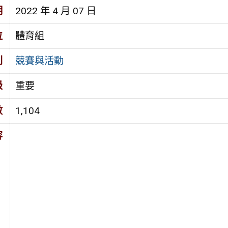
期
2022 年 4 月 07 日
位
體育組
別
競賽與活動
級
重要
數
1,104
容