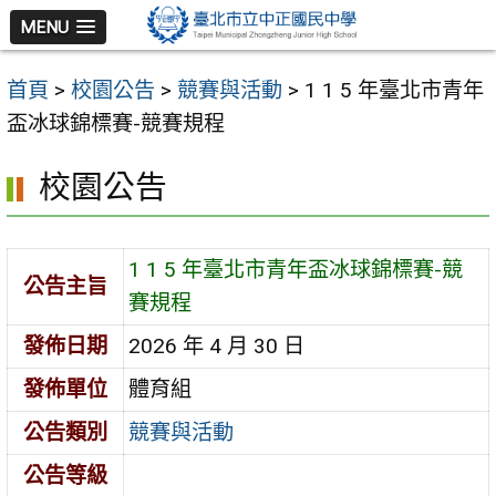
跳
MENU
至
主
首頁
>
校園公告
>
競賽與活動
>
1 1 5 年臺北市青年
要
盃冰球錦標賽-競賽規程
內
容
校園公告
區
1 1 5 年臺北市青年盃冰球錦標賽-競
公告主旨
賽規程
發佈日期
2026 年 4 月 30 日
發佈單位
體育組
公告類別
競賽與活動
公告等級