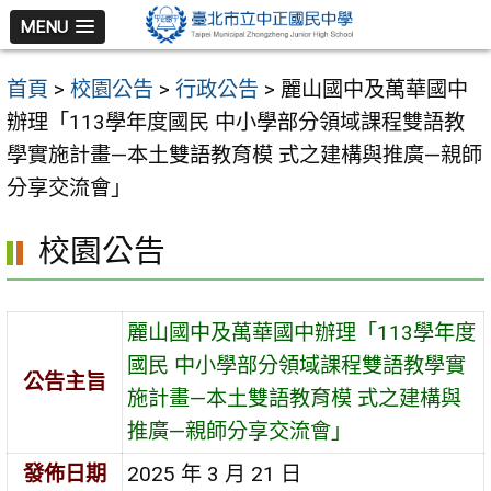
跳
MENU
至
主
首頁
>
校園公告
>
行政公告
>
麗山國中及萬華國中
要
辦理「113學年度國民 中小學部分領域課程雙語教
內
學實施計畫—本土雙語教育模 式之建構與推廣—親師
容
分享交流會」
區
校園公告
麗山國中及萬華國中辦理「113學年度
國民 中小學部分領域課程雙語教學實
公告主旨
施計畫—本土雙語教育模 式之建構與
推廣—親師分享交流會」
發佈日期
2025 年 3 月 21 日