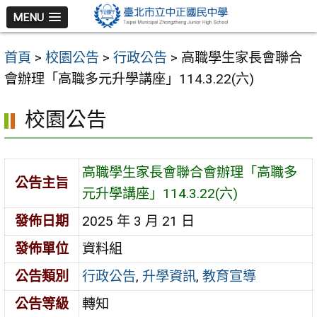
跳
MENU
至
主
首頁
>
校園公告
>
行政公告
>
高職學生家長會聯合
要
會辦理「高職多元升學講座」114.3.22(六)
內
容
校園公告
區
高職學生家長會聯合會辦理「高職多
公告主旨
元升學講座」114.3.22(六)
發佈日期
2025 年 3 月 21 日
發佈單位
資料組
公告類別
行政公告
,
升學資訊
,
教育宣導
公告等級
轉知