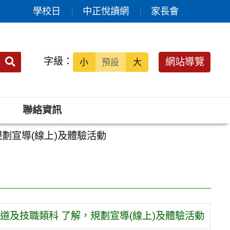
學校日
中正悅讀網
家長會
送出
字級：
網站導覽
小
預設
大
搜
尋：
聯絡資訊
劃宣導(線上)及體驗活動
及技職類科 了解，規劃宣導(線上)及體驗活動