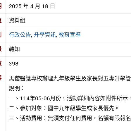
期
2025 年 4 月 18 日
位
資料組
別
行政公告
,
升學資訊
,
教育宣導
級
轉知
數
398
容
馬偕醫護專校辦理九年級學生及家長對五專升學管道
說明：
一、114年05-06月份，活動詳細內容如附件所示
二、參加對象：國中九年級學生或家長優先。
三、活動費用：無須支付任何費用，名額有限報名