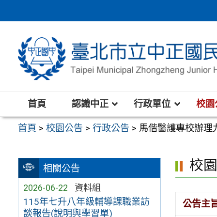
跳
至
主
要
內
容
區
首頁
認識中正
行政單位
校園
首頁
>
校園公告
>
行政公告
>
馬偕醫護專校辦理
校
相關公告
2026-06-22
資料組
115年七升八年級輔導課職業訪
公告主
談報告(說明與學習單)