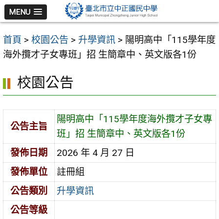
跳
MENU
至
主
首頁
>
校園公告
>
升學資訊
>
陽明高中「115學年度
要
海外攬才子女專班」招 生簡章中、英文版各1份
內
容
校園公告
區
陽明高中「115學年度海外攬才子女專
公告主旨
班」招 生簡章中、英文版各1份
發佈日期
2026 年 4 月 27 日
發佈單位
註冊組
公告類別
升學資訊
公告等級