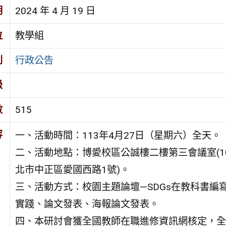
期
2024 年 4 月 19 日
位
教學組
別
行政公告
級
數
515
容
一、活動時間：113年4月27日（星期六）全天。
二、活動地點：博愛校區公誠樓二樓第三會議室(10
北市中正區愛國西路1號)。
三、活動方式：校園主題論壇—SDGs在教科書編
實踐、論文發表、海報論文發表。
四、本研討會獲全國教師在職進修資訊網核定，全