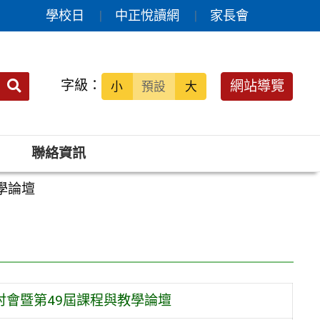
學校日
中正悅讀網
家長會
送出
字級：
網站導覽
小
預設
大
搜
尋：
聯絡資訊
學論壇
討會暨第49屆課程與教學論壇