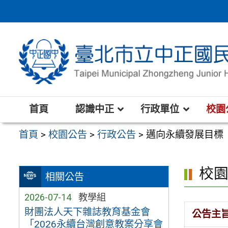
跳
至
主
要
內
容
區
首頁
認識中正
行政單位
校園
首頁
>
校園公告
>
行政公告
>
邁向永續發展目標（
校
相關公告
2026-07-14
教學組
財團法人天下雜誌教育基金會
公告主
「2026永續台灣創意教案分享會