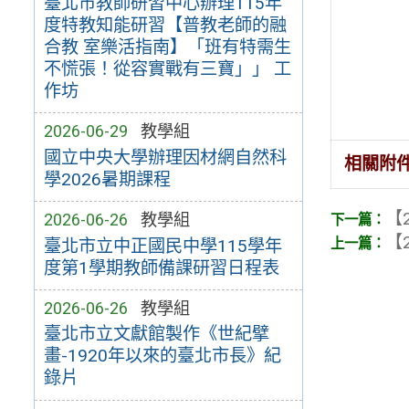
臺北市教師研習中心辦理115年
度特教知能研習【普教老師的融
合教 室樂活指南】「班有特需生
不慌張！從容實戰有三寶」」 工
作坊
2026-06-29
教學組
國立中央大學辦理因材網自然科
相關附
學2026暑期課程
【2
2026-06-26
教學組
【2
臺北市立中正國民中學115學年
度第1學期教師備課研習日程表
2026-06-26
教學組
臺北市立文獻館製作《世紀擘
畫-1920年以來的臺北市長》紀
錄片