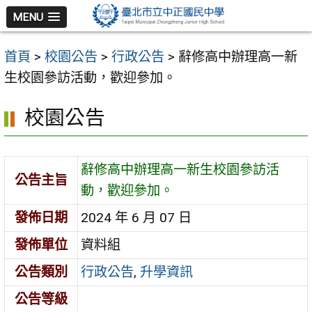
跳
MENU
至
主
首頁
>
校園公告
>
行政公告
>
辭修高中辦理高一新
要
生校園參訪活動，歡迎參加。
內
容
校園公告
區
辭修高中辦理高一新生校園參訪活
公告主旨
動，歡迎參加。
發佈日期
2024 年 6 月 07 日
發佈單位
資料組
公告類別
行政公告
,
升學資訊
公告等級