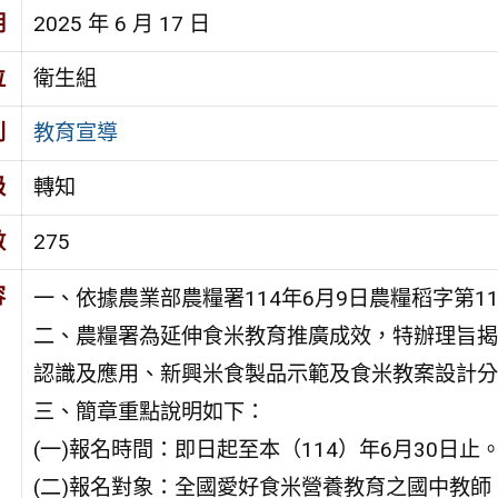
期
2025 年 6 月 17 日
位
衛生組
別
教育宣導
級
轉知
數
275
容
一、依據農業部農糧署114年6月9日農糧稻字第114
二、農糧署為延伸食米教育推廣成效，特辦理旨揭
認識及應用、新興米食製品示範及食米教案設計分
三、簡章重點說明如下：
(一)報名時間：即日起至本（114）年6月30日止
(二)報名對象：全國愛好食米營養教育之國中教師