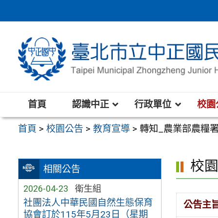
跳
至
主
要
內
容
區
首頁
認識中正
行政單位
校園
首頁
>
校園公告
>
教育宣導
>
轉知_農業部農糧署
校
相關公告
2026-04-23
衛生組
社團法人中華民國自然生態保育
公告主
協會訂於115年5月23日（星期