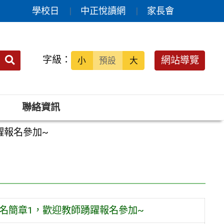
學校日
中正悅讀網
家長會
送出
字級：
網站導覽
小
預設
大
搜
尋：
聯絡資訊
躍報名參加~
報名簡章1，歡迎教師踴躍報名參加~