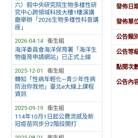
六）假中央研究院生物多樣性研
發佈日
究中心跨領域科技大樓1樓演講
廳舉辦「2026生物多樣性科普講
發佈單
座」
公告類
2026-04-14
衛生組
海洋委員會海洋保育署「海洋生
公告等
物復育申請網站」已正式上線
點閱次
2025-12-01
衛生組
轉知「性病年輕化—青少年性病
公告內
防治你我他」臺北e大線上課程
資訊
2025-09-19
衛生組
114年10月1日起公費流感及新
冠疫苗同步分2階段開打
2025-08-21
衛生組