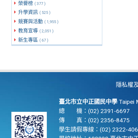
榮譽榜
( 377 )
升學資訊
( 525 )
競賽與活動
( 1,955 )
教育宣導
( 2,051 )
新生專區
( 67 )
隱私權
臺北市立中正國民中學
Taipei 
總 機：(02) 2391-6697
傳 真：(02) 2356-8475
學生請假專線：(02) 2322-406