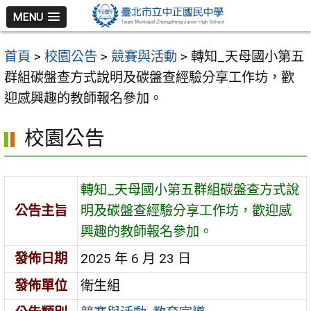
跳
MENU
至
主
首頁
>
校園公告
>
競賽與活動
>
轉知_天母國小第五
要
群組碳盤查方式說明及碳盤查經驗分享工作坊，歡
內
迎感興趣的教師報名參加。
容
區
校園公告
轉知_天母國小第五群組碳盤查方式說
公告主旨
明及碳盤查經驗分享工作坊，歡迎感
興趣的教師報名參加。
發佈日期
2025 年 6 月 23 日
發佈單位
衛生組