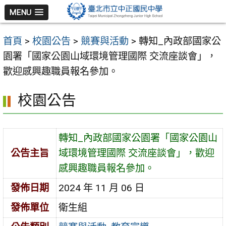
跳
MENU
至
主
首頁
>
校園公告
>
競賽與活動
>
轉知_內政部國家公
要
園署「國家公園山域環境管理國際 交流座談會」，
內
歡迎感興趣職員報名參加。
容
區
校園公告
轉知_內政部國家公園署「國家公園山
公告主旨
域環境管理國際 交流座談會」，歡迎
感興趣職員報名參加。
發佈日期
2024 年 11 月 06 日
發佈單位
衛生組