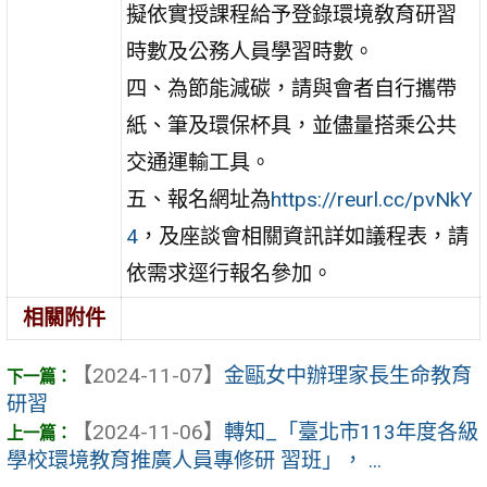
擬依實授課程給予登錄環境敎育研習
時數及公務人員學習時數。
四、為節能減碳，請與會者自行攜帶
紙、筆及環保杯具，並儘量搭乘公共
交通運輸工具。
五、報名網址為
https://reurl.cc/pvNkY
4
，及座談會相關資訊詳如議程表，請
依需求逕行報名參加。
相關附件
【2024-11-07】
金甌女中辦理家長生命教育
研習
【2024-11-06】
轉知_「臺北市113年度各級
學校環境教育推廣人員專修研 習班」， ...