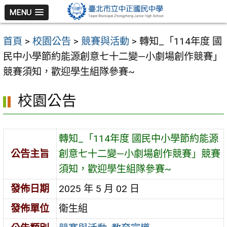
跳
MENU
至
主
首頁
>
校園公告
>
競賽與活動
>
轉知_「114年度 國
要
民中小學節約能源創意七十二變—小劇場創作競賽」
內
競賽須知，歡迎學生組隊參賽~
容
區
校園公告
轉知_「114年度 國民中小學節約能源
公告主旨
創意七十二變—小劇場創作競賽」競賽
須知，歡迎學生組隊參賽~
發佈日期
2025 年 5 月 02 日
發佈單位
衛生組