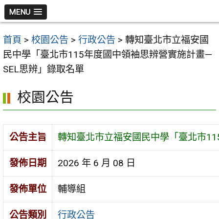
跳
MENU
至
主
首頁
>
校園公告
>
行政公告
>
轉知臺北市立福安國
要
民中學「臺北市115年度國中領袖思辨營實施計畫—
內
SEL思辨」錄取名單
容
區
校園公告
公告主旨
轉知臺北市立福安國民中學「臺北市11
發佈日期
2026 年 6 月 08 日
發佈單位
輔導組
公告類別
行政公告