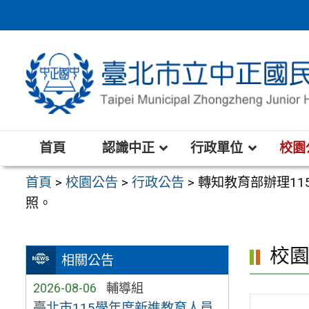
跳
至
主
要
內
容
區
首頁
認識中正
行政單位
校園
首頁
>
校園公告
>
行政公告
>
轉知教育部辦理1
照。
校
相關公告
2026-08-06
輔導組
臺北市115學年度新進教育人員