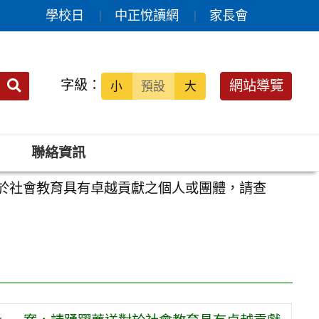
學校日
中正悅讀網
家長會
送出
字級：
網站導覽
小
預設
大
搜
尋：
聯絡資訊
對於社會教育具有卓越貢獻之個人或團體，請查