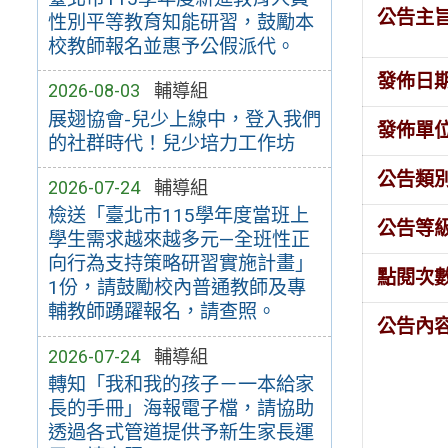
公告主
性別平等教育知能研習，鼓勵本
校教師報名並惠予公假派代。
發佈日
2026-08-03
輔導組
展翅協會-兒少上線中，登入我們
發佈單
的社群時代！兒少培力工作坊
公告類
2026-07-24
輔導組
檢送「臺北市115學年度當班上
公告等
學生需求越來越多元—全班性正
向行為支持策略研習實施計畫」
點閱次
1份，請鼓勵校內普通教師及專
輔教師踴躍報名，請查照。
公告內
2026-07-24
輔導組
轉知「我和我的孩子－一本給家
長的手冊」海報電子檔，請協助
透過各式管道提供予新生家長運