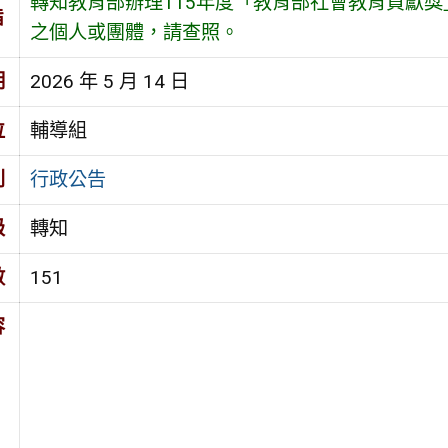
轉知教育部辦理115年度「教育部社會教育貢獻
旨
之個人或團體，請查照。
期
2026 年 5 月 14 日
位
輔導組
別
行政公告
級
轉知
數
151
容