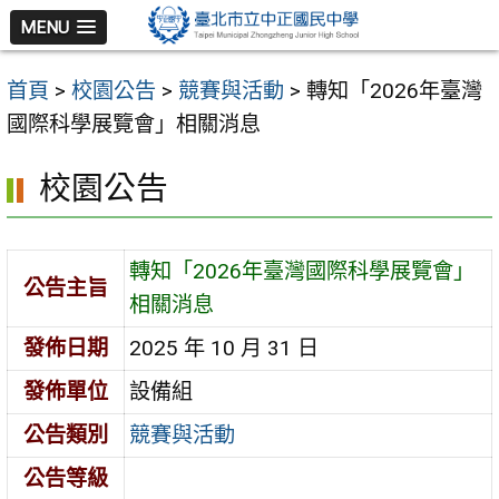
跳
MENU
至
主
首頁
>
校園公告
>
競賽與活動
>
轉知「2026年臺灣
要
國際科學展覽會」相關消息
內
容
校園公告
區
轉知「2026年臺灣國際科學展覽會」
公告主旨
相關消息
發佈日期
2025 年 10 月 31 日
發佈單位
設備組
公告類別
競賽與活動
公告等級