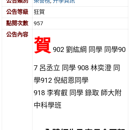
公告類別
榮譽榜
,
升學資訊
公告等級
狂賀
點閱次數
957
公告內容
賀
902 劉紘綱 同學 同學90
7 呂丞立 同學 908 林奕澄 同
學912 倪紹恩同學
918 李宥叡 同學 錄取 師大附
中科學班