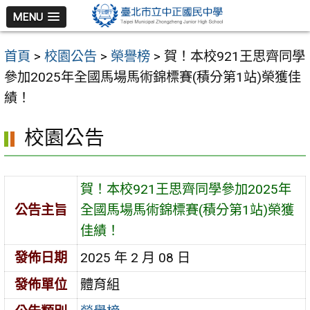
跳
MENU
至
主
首頁
>
校園公告
>
榮譽榜
>
賀！本校921王思齊同學
要
參加2025年全國馬場馬術錦標賽(積分第1站)榮獲佳
內
績！
容
區
校園公告
賀！本校921王思齊同學參加2025年
公告主旨
全國馬場馬術錦標賽(積分第1站)榮獲
佳績！
發佈日期
2025 年 2 月 08 日
發佈單位
體育組