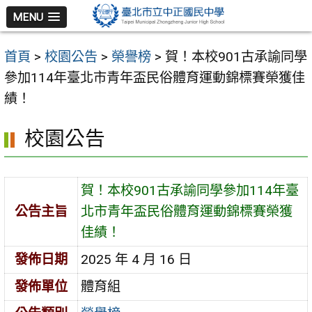
跳
MENU
至
主
首頁
>
校園公告
>
榮譽榜
>
賀！本校901古承諭同學
要
參加114年臺北市青年盃民俗體育運動錦標賽榮獲佳
內
績！
容
區
校園公告
賀！本校901古承諭同學參加114年臺
公告主旨
北市青年盃民俗體育運動錦標賽榮獲
佳績！
發佈日期
2025 年 4 月 16 日
發佈單位
體育組