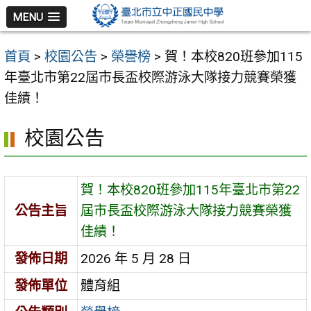
跳
MENU
至
主
首頁
>
校園公告
>
榮譽榜
>
賀！本校820班參加115
要
年臺北市第22屆市長盃校際游泳大隊接力競賽榮獲
內
佳績！
容
區
校園公告
賀！本校820班參加115年臺北市第22
公告主旨
屆市長盃校際游泳大隊接力競賽榮獲
佳績！
發佈日期
2026 年 5 月 28 日
發佈單位
體育組