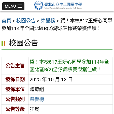
跳
MENU
至
主
首頁
>
校園公告
>
榮譽榜
>
賀！本校817王妍心同學
要
參加114年全國北區B(2)游泳錦標賽榮獲佳績！
內
容
校園公告
區
賀！本校817王妍心同學參加114年全
公告主旨
國北區B(2)游泳錦標賽榮獲佳績！
發佈日期
2025 年 10 月 13 日
發佈單位
體育組
公告類別
榮譽榜
公告等級
狂賀