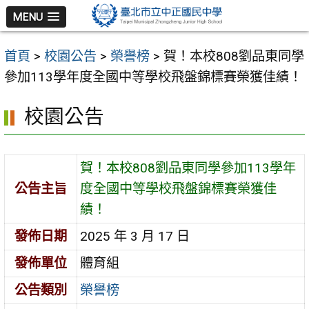
跳
MENU
至
主
首頁
>
校園公告
>
榮譽榜
>
賀！本校808劉品東同學
要
參加113學年度全國中等學校飛盤錦標賽榮獲佳績！
內
容
校園公告
區
賀！本校808劉品東同學參加113學年
公告主旨
度全國中等學校飛盤錦標賽榮獲佳
績！
發佈日期
2025 年 3 月 17 日
發佈單位
體育組
公告類別
榮譽榜