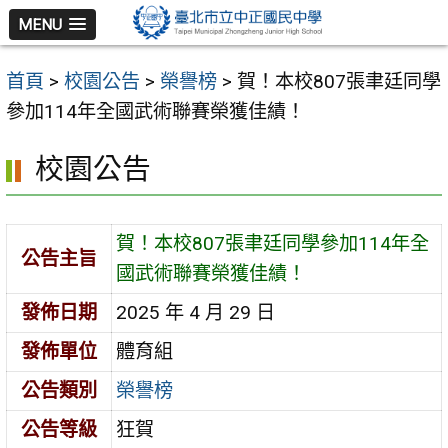
跳
MENU
至
主
首頁
>
校園公告
>
榮譽榜
>
賀！本校807張聿廷同學
要
參加114年全國武術聯賽榮獲佳績！
內
容
校園公告
區
賀！本校807張聿廷同學參加114年全
公告主旨
國武術聯賽榮獲佳績！
發佈日期
2025 年 4 月 29 日
發佈單位
體育組
公告類別
榮譽榜
公告等級
狂賀