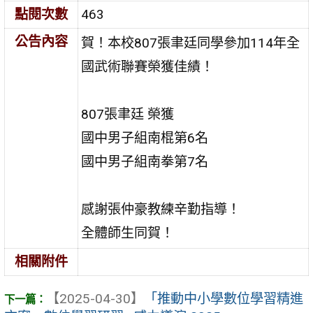
點閱次數
463
公告內容
賀！本校807張聿廷同學參加114年全
國武術聯賽榮獲佳績！
807張聿廷 榮獲
國中男子組南棍第6名
國中男子組南拳第7名
感謝張仲豪教練辛勤指導！
全體師生同賀！
相關附件
【2025-04-30】
「推動中小學數位學習精進