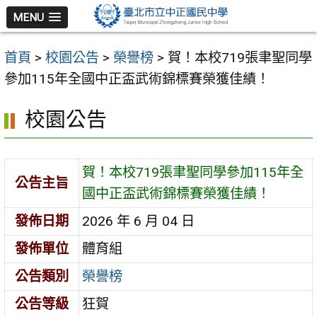
跳
MENU
至
主
首頁
>
校園公告
>
榮譽榜
>
賀！本校719張聿聖同學
要
參加115年全國中正盃武術錦標賽榮獲佳績！
內
容
校園公告
區
賀！本校719張聿聖同學參加115年全
公告主旨
國中正盃武術錦標賽榮獲佳績！
發佈日期
2026 年 6 月 04 日
發佈單位
體育組
公告類別
榮譽榜
公告等級
狂賀