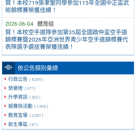
賀！本校719張聿聖同學參加115年全國中正盃武
術錦標賽榮獲佳績！
2026-06-04
體育組
賀！本校空手道隊參加第35屆全國啟仲盃空手道
錦標賽暨2026年亞洲世界青少年空手道錦標賽代
表隊選手選拔賽榮獲佳績！
依公告類別彙總
行政公告
( 4,335 )
榮譽榜
( 377 )
升學資訊
( 525 )
競賽與活動
( 1,955 )
教育宣導
( 2,051 )
新生專區
( 67 )