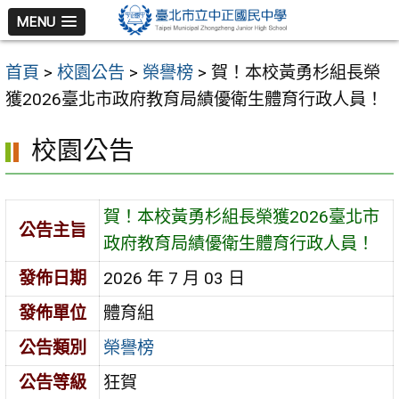
跳
MENU
至
主
首頁
>
校園公告
>
榮譽榜
>
賀！本校黃勇杉組長榮
要
獲2026臺北市政府教育局績優衛生體育行政人員！
內
容
校園公告
區
賀！本校黃勇杉組長榮獲2026臺北市
公告主旨
政府教育局績優衛生體育行政人員！
發佈日期
2026 年 7 月 03 日
發佈單位
體育組
公告類別
榮譽榜
公告等級
狂賀