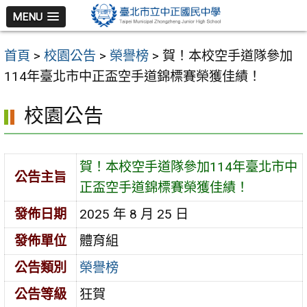
跳
MENU
至
主
首頁
>
校園公告
>
榮譽榜
>
賀！本校空手道隊參加
要
114年臺北市中正盃空手道錦標賽榮獲佳績！
內
容
校園公告
區
賀！本校空手道隊參加114年臺北市中
公告主旨
正盃空手道錦標賽榮獲佳績！
發佈日期
2025 年 8 月 25 日
發佈單位
體育組
公告類別
榮譽榜
公告等級
狂賀