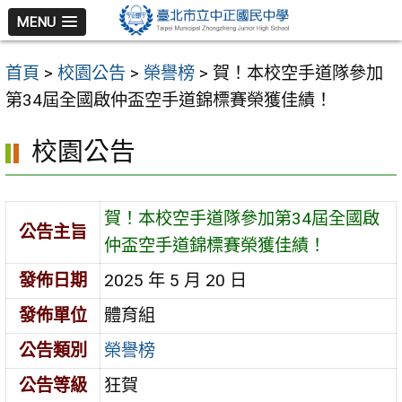
跳
MENU
至
主
首頁
>
校園公告
>
榮譽榜
>
賀！本校空手道隊參加
要
第34屆全國啟仲盃空手道錦標賽榮獲佳績！
內
容
校園公告
區
賀！本校空手道隊參加第34屆全國啟
公告主旨
仲盃空手道錦標賽榮獲佳績！
發佈日期
2025 年 5 月 20 日
發佈單位
體育組
公告類別
榮譽榜
公告等級
狂賀